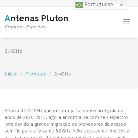
Pular
Portuguese
para
o
Antenas Pluton
conteúdo
Toggl
Produtos Especiais
navig
2.4GHz
Início
/
Produtos
/
2.4GHz
A faixa de 2.4GHz que outrora já foi sobrecarregada nos
anos de 2010-2013, agora encontra-se com seu espectro
livre devido a grande migração de provedores de acesso
sem fio para a faixa de 5.8GHz. Não trata-se de inferência
mas sim do resultado obtido em medição em um grande