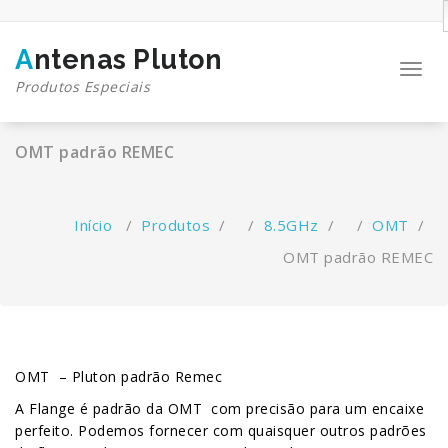
Pular
para
o
Antenas Pluton
conteúdo
Toggl
Produtos Especiais
navig
OMT padrão REMEC
Início
/
Produtos
/ /
8.5GHz
/ /
OMT
/
OMT padrão REMEC
OMT – Pluton padrão Remec
A Flange é padrão da OMT com precisão para um encaixe
perfeito. Podemos fornecer com quaisquer outros padrões